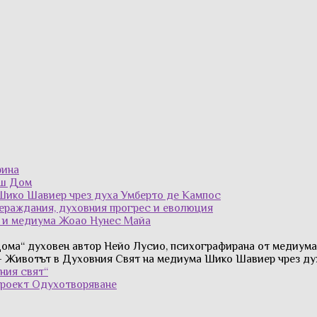
рина
аш Дом
Шико Шавиер чрез духа Умберто де Кампос
рераждания, духовния прогрес и еволюция
з и медиума Жоао Нунес Майа
Дома“ духовен автор Нейо Лусио, психографирана от медиум
 Животът в Духовния Свят на медиума Шико Шавиер чрез ду
ния свят“
Проект Одухотворяване