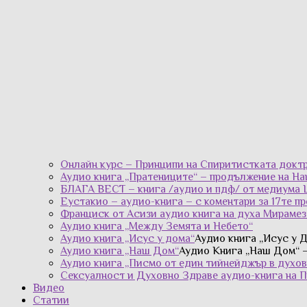
Онлайн курс – Принципи на Спиритистката докт
Аудио книга „Пратениците“ – продължение на Н
БЛАГА ВЕСТ – книга /аудио и пдф/ от медиума 
Еустакио – аудио-книга – с коментари за 17те п
Франциск от Асизи аудио книга на духа Мираме
Аудио книга „Между Земята и Небето“
Аудио книга „Исус у дома“
Аудио книга „Исус у 
Аудио книга „Наш Дом“
Аудио Книга „Наш Дом“ –
Аудио книга „Писмо от един тийнейджър в духов
Сексуалност и Духовно Здраве аудио-книга на 
Видео
Статии