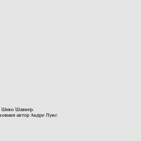
а Шико Шавиер.
ховния автор Андре Луис