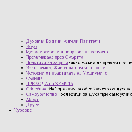
Духовни Водачи, Ангели Пазители
Исус
Минали животи и поправка на кармата
Преминаване през Смъртта
Практики за защита
какво можем да правим при н
Извънземни, Живот на други планети
Истории от практиката на Медиумите
Сънища
ПРЕХОДА на ЗЕМЯТА
Обсебване
Информация за обсебването от духове
Самоубийство
Последици за Духа при самоубийс
Аборт
Други
Курсове